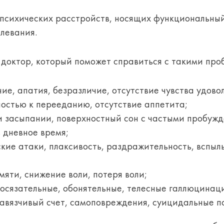
 психических расстройств, носящих функциональны
левания.
доктор, который поможет справиться с такими про
е, апатия, безразличие, отсутствие чувства удовол
остью к перееданию, отсутствие аппетита;
и засыпании, поверхностный сон с частыми пробуж
в дневное время;
ские атаки, плаксивость, раздражительность, вспыл
мяти, снижение воли, потеря воли;
 осязательные, обонятельные, телесные галлюцинац
навязчивый счет, самоповреждения, суицидальные 