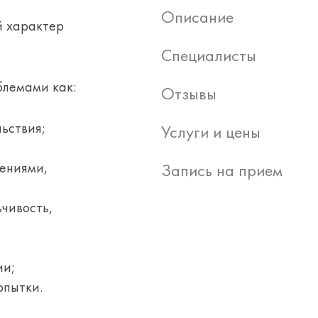
Описание
й характер
Специалисты
блемами как:
Отзывы
ьствия;
Услуги и цены
дениями,
Запись на прием
ьчивость,
ии;
попытки.