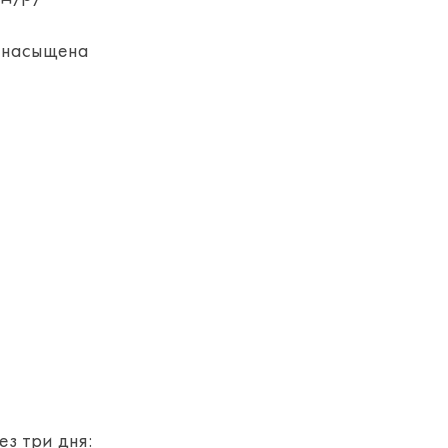
о насыщена
ез три дня: