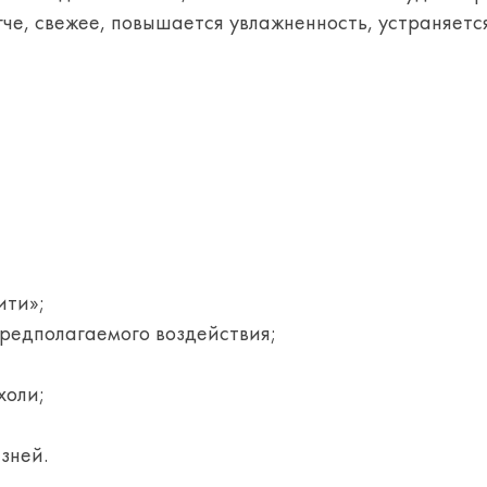
гче, свежее, повышается увлажненность, устраняется
ити»;
предполагаемого воздействия;
холи;
зней.