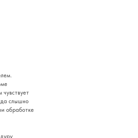
елем.
рме
м чувствует
гда слышно
ри обработке
едуру