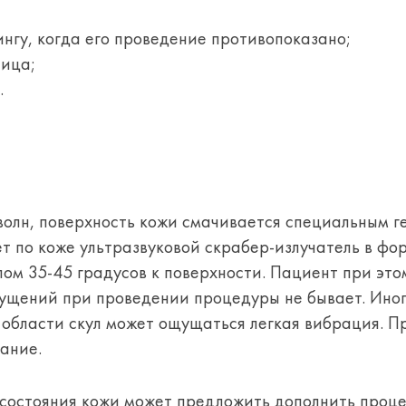
нгу, когда его проведение противопоказано;
лица;
.
волн, поверхность кожи смачивается специальным г
 по коже ультразвуковой скрабер-излучатель в фо
ом 35-45 градусов к поверхности. Пациент при это
ущений при проведении процедуры не бывает. Ино
 области скул может ощущаться легкая вибрация. П
ание.
и состояния кожи может предложить дополнить проц