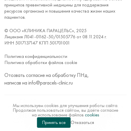
Превентивная (антивозрастная) медицина
Fotona - лазерная эпиляция шеи передней/
принципов превентивной медицины для поддержания
1,700 руб.
Контрацептив для подкожного введения «Импланон»
задней поверхности
ресурсов организма и повышения качества жизни наших
пациентов.
Звуковая терапия
Fotona - удаление волос на ногах лазером
9,800 руб.
Индивидуальная программа питания «Иммунохелс»
© ООО «КЛИНИКА ПАРАЦЕЛЬС», 2025
Fotona - эпиляция между бровей лазером
1,100 руб.
Чекап «Женское здоровье 40+»
Лицензия Л041-01162-50/01505776 от 08.11.2024 г.
Fotona - лазерная эпиляция лба
1,300 руб.
ИНН 5017137147 КПП 501701001
Вертеброневрология
Fotona - эпиляция голеней лазером
4,900 руб.
Офтальмология
Политика конфиденциальности
Политика обработки файлов cookie
Fotona - лазерная эпиляция волос голове
Чек-ап «С заботой о маме»
4,300 руб.
для мужчин
ОКТ глаз
Отозвать согласие на обработку ПНд,
Fotona - лазерное удаление волос над
1,100 руб.
Ревматология
написав на
info@paracels-clinic.ru
губой
Онлайн-консультация
Fotona - лазерная эпиляция бедер
5,600 руб.
Мы используем cookies для улучшения работы сайта.
ИМЕЮТСЯ ПРОТИВОПОКАЗАНИЯ,
Duetto Quanta System - удаление волос
4,600 руб.
Продолжая пользоваться сайтом, вы даёте согласие
лазером на волосистой части головы
НЕОБХОДИМА КОНСУЛЬТАЦИЯ
на использование файлов
cookies
Принять все
СПЕЦИАЛИСТА
Отказаться
Duetto Quanta System - лазерная эпиляция
4,600 руб.
зоны глубокого бикини