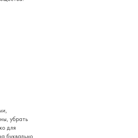
ми,
ны, убрать
ко для
на буквально