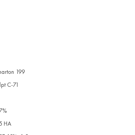
arton 199
pt C-71
 7%
5 HA