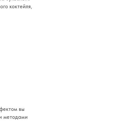
ого коктейля,
ффектом вы
ми методами