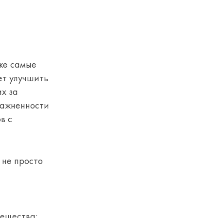
аже самые
ет улучшить
х за
лажненности
в с
 не просто
ещества: