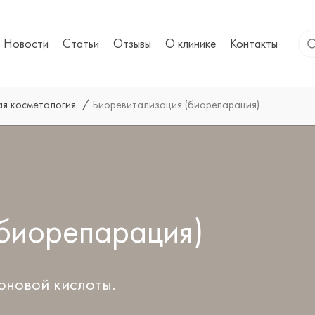
Новости
Статьи
Отзывы
О клинике
Контакты
ая косметология
Биоревитализация (биорепарация)
(биорепарация)
оновой кислоты.