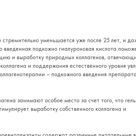
е стремительно уменьшается уже после 25 лет, и д
Но введенная подкожно гиалуроновая кислота помож
ацию и выработку природных коллагенов, отвечающи
 коллагена и поддержания естественного уровня ув
оллагенотерапии – подкожного введения препарато
гена занимают особое место за счет того, что гель
тимулирует выработку собственного коллагена и
оревитализанты содержат различные питательные в