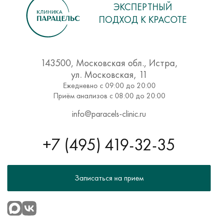
ЭКСПЕРТНЫЙ
Гастроэнтерология
Лимфодренажный массаж тела
Лазерная стоматология
ПОДХОД К КРАСОТЕ
Гинекология
Массаж верхних конечностей
Компьютерная томография
Дерматология
Массаж нижних конечностей
Терапия
MANTIS
143500, Московская обл., Истра,
Диетология
Вакуумный массаж
ул. Московская, 11
Кардиология
Ежедневно с 09:00 до 20:00
Антицеллюлитный массаж
Приём анализов с 08:00 до 20:00
Подология
info@paracels-clinic.ru
Психиатрия
Психотерапия
+7 (495) 419-32-35
Урология
Эстетическая гинекология
Эндокринология
Записаться на прием
Неврология
IV-терапия