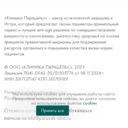
Нутрициология
Чекап для мужчин «Мужское здоровье»
«Клиника Парацельс» – центр эстетической медицины в
Чекап для женщин «Женское здоровье 20+»
Истре, который предлагает своим пациентам премиальный
Биоимпедансометрия
сервис и лучшие anti-age решения по совершенствованию
внешности и омоложению, диагностику здоровья на основе
Превентивная (антивозрастная) медицина
принципов превентивной медицины для поддержания
Контрацептив для подкожного введения «Импланон»
ресурсов организма и повышения качества жизни наших
пациентов.
Звуковая терапия
Индивидуальная программа питания «Иммунохелс»
© ООО «КЛИНИКА ПАРАЦЕЛЬС», 2025
Чекап «Женское здоровье 40+»
Лицензия Л041-01162-50/01505776 от 08.11.2024 г.
ИНН 5017137147 КПП 501701001
Вертеброневрология
Офтальмология
Политика конфиденциальности
Мы используем cookies для улучшения работы сайта.
Политика обработки файлов cookie
Продолжая пользоваться сайтом, вы даёте согласие
Чек-ап «С заботой о маме»
на использование файлов
cookies
ОКТ глаз
Отозвать согласие на обработку ПНд,
Принять все
Отказаться
Ревматология
написав на
info@paracels-clinic.ru
Онлайн-консультация