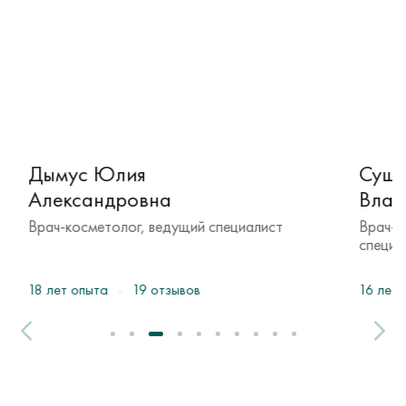
Дымус Юлия
Сушко
Александровна
Влади
Врач-косметолог, ведущий специалист
Врач-дер
специали
18 лет опыта
19 отзывов
16 лет оп